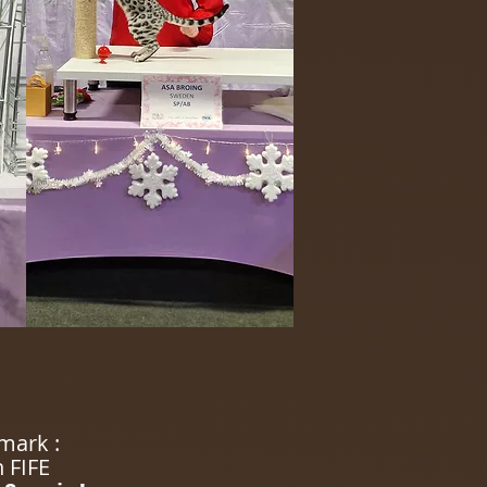
mark :
n FIFE