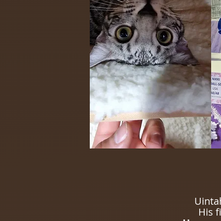
Uinta
His f